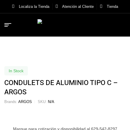
Localiza la Tienda
Atención al Cliente
Tienda
In Stock
CONDULETS DE ALUMINIO TIPO C –
ARGOS
Brands:
ARGOS
SKU:
N/A
Marque para cotización y disponibilidad al 629-542-8297