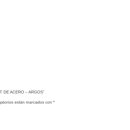
MT DE ACERO – ARGOS”
gatorios están marcados con
*