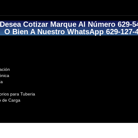
 Desea Cotizar Marque Al Número 629-5
O Bien A Nuestro WhatsApp 629-127-
ación
ónica
ía
orios para Tuberia
o de Carga