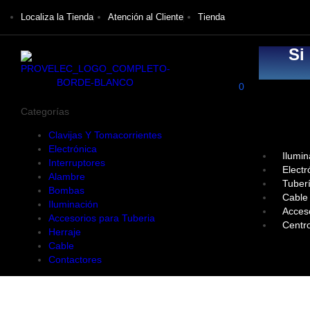
Localiza la Tienda
Atención al Cliente
Tienda
Si
0
Categorías
Clavijas Y Tomacorrientes
Electrónica
Ilumin
Interruptores
Electr
Alambre
Tuber
Bombas
Cable
Iluminación
Acces
Accesorios para Tuberia
Centr
Herraje
Cable
Contactores