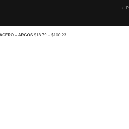
P
 ACERO – ARGOS
$
18.79
–
$
100.23