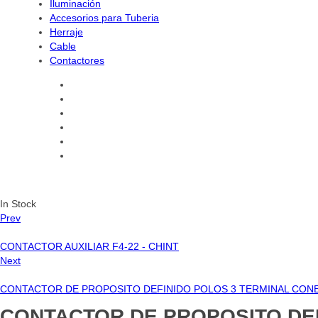
Iluminación
Accesorios para Tuberia
Herraje
Cable
Contactores
Iluminación
Electrónica
Tubería
Cable
Accesorios para Tuberia
Centro de Carga
Availability:
In Stock
Prev
CONTACTOR AUXILIAR F4-22 - CHINT
Next
CONTACTOR DE PROPOSITO DEFINIDO POLOS 3 TERMINAL CONE
CONTACTOR DE PROPOSITO DEFIN