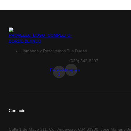
Llámanos y Resolvemos Tus Dudas
(629) 542-8297
Facebook-
Instagram
f
Contacto
Calle 1 de Mayo 311, Col. Andavazo, C.P. 33980, José Mariano J