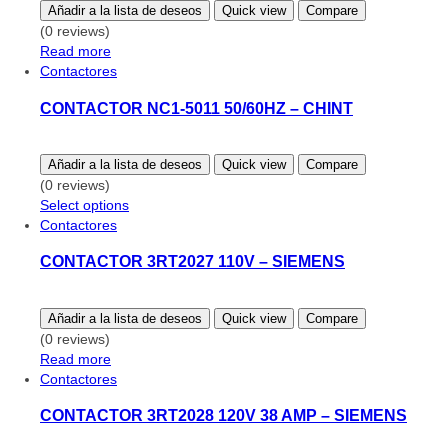
Añadir a la lista de deseos
Quick view
Compare
(0 reviews)
Read more
Contactores
CONTACTOR NC1-5011 50/60HZ – CHINT
Añadir a la lista de deseos
Quick view
Compare
(0 reviews)
This
Select options
product
Contactores
has
CONTACTOR 3RT2027 110V – SIEMENS
multiple
variants.
The
Añadir a la lista de deseos
Quick view
Compare
options
(0 reviews)
may
Read more
be
Contactores
chosen
on
CONTACTOR 3RT2028 120V 38 AMP – SIEMENS
the
product