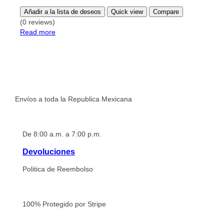
page
Añadir a la lista de deseos
Quick view
Compare
(0 reviews)
Read more
Envío a Domicilio
Envíos a toda la Republica Mexicana
Horario de Atención
De 8:00 a.m. a 7:00 p.m.
Devoluciones
Politica de Reembolso
Pago seguro
100% Protegido por Stripe