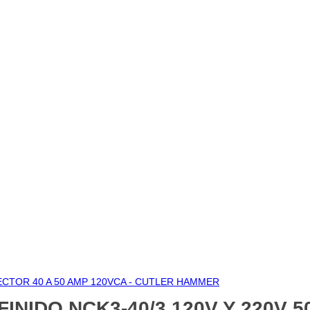
CTOR 40 A 50 AMP 120VCA - CUTLER HAMMER
IDO NCK3-40/3 120V Y 220V 50