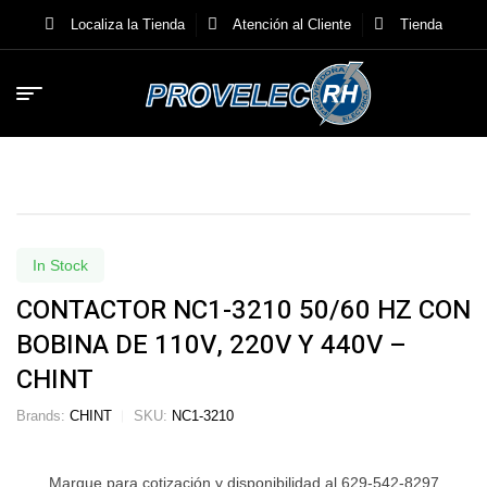
Localiza la Tienda
Atención al Cliente
Tienda
In Stock
CONTACTOR NC1-3210 50/60 HZ CON
BOBINA DE 110V, 220V Y 440V –
CHINT
Brands:
CHINT
SKU:
NC1-3210
Marque para cotización y disponibilidad al 629-542-8297