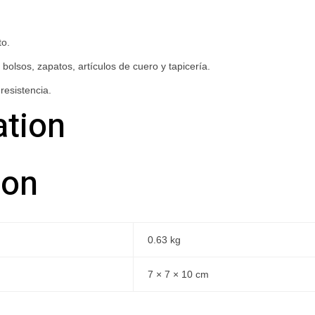
to.
bolsos, zapatos, artículos de cuero y tapicería.
resistencia.
ation
ion
0.63 kg
7 × 7 × 10 cm