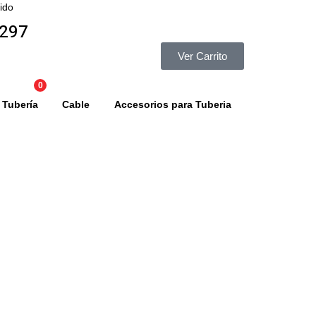
ido
8297
Ver Carrito
0
Tubería
Cable
Accesorios para Tuberia