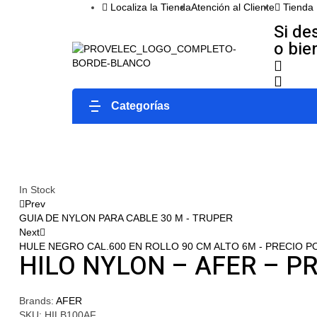
Localiza la Tienda
Atención al Cliente
Tienda
Si de
o bie
Categorías
In Stock
Prev
GUIA DE NYLON PARA CABLE 30 M - TRUPER
Next
HULE NEGRO CAL.600 EN ROLLO 90 CM ALTO 6M - PRECIO P
HILO NYLON – AFER – P
Brands:
AFER
SKU:
HILB100AF