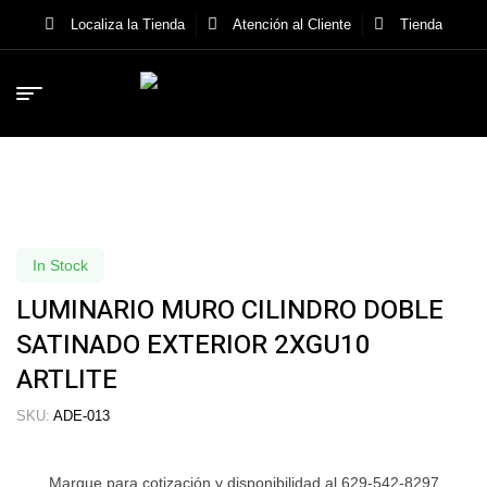
Localiza la Tienda
Atención al Cliente
Tienda
In Stock
LUMINARIO MURO CILINDRO DOBLE
SATINADO EXTERIOR 2XGU10
ARTLITE
SKU:
ADE-013
Marque para cotización y disponibilidad al 629-542-8297