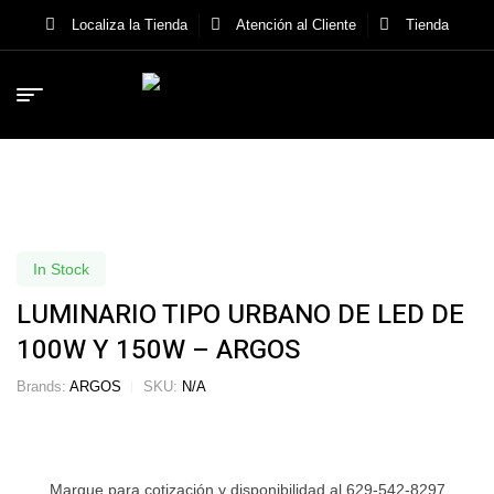
Localiza la Tienda
Atención al Cliente
Tienda
In Stock
LUMINARIO TIPO URBANO DE LED DE
100W Y 150W – ARGOS
Brands:
ARGOS
SKU:
N/A
Marque para cotización y disponibilidad al 629-542-8297