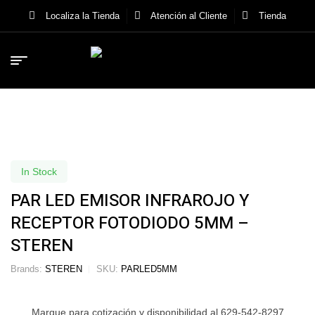
Localiza la Tienda
Atención al Cliente
Tienda
In Stock
PAR LED EMISOR INFRAROJO Y
RECEPTOR FOTODIODO 5MM –
STEREN
Brands:
STEREN
SKU:
PARLED5MM
Marque para cotización y disponibilidad al 629-542-8297