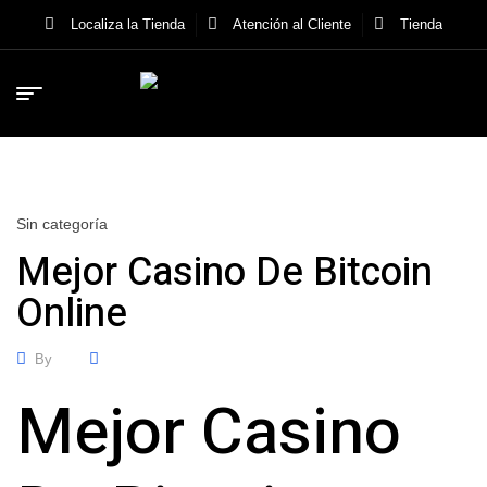
Localiza la Tienda
Atención al Cliente
Tienda
Sin categoría
Mejor Casino De Bitcoin
Online
By
Mejor Casino