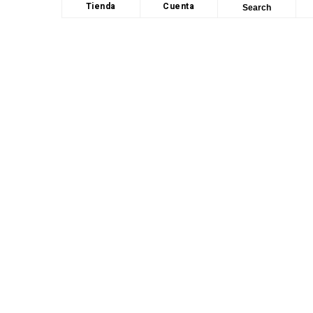
Tienda
Cuenta
Search