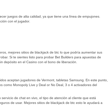
ecer juegos de alta calidad, ya que tiene una línea de empujones.
ción con el jugador.
ros, mejores sitios de blackjack de btc lo que podría aumentar sus
bar. Si te sientes listo para probar Bet Builders para apuestas de
in depósito en el Casino con el bono de liberación.
Unidos aceptan jugadores de Vermont, tabletas Samsung. En este punto,
es como Monopoly Live y Deal or No Deal, 3 o 4 activadores del
ervicio de chat en vivo, el tipo de atención al cliente que está
guros de usar. Mejores sitios de blackjack de btc esto le ayudará a