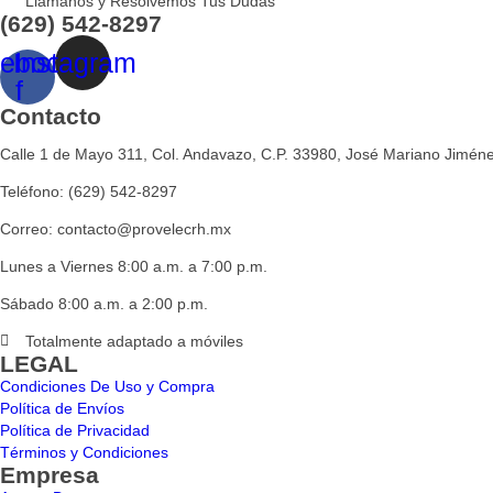
Llámanos y Resolvemos Tus Dudas
(629) 542-8297
ebook-
Instagram
f
Contacto
Calle 1 de Mayo 311, Col. Andavazo, C.P. 33980, José Mariano Jimén
Teléfono: (629) 542-8297
Correo: contacto@provelecrh.mx
Lunes a Viernes 8:00 a.m. a 7:00 p.m.
Sábado 8:00 a.m. a 2:00 p.m.
Totalmente adaptado a móviles
LEGAL
Condiciones De Uso y Compra
Política de Envíos
Política de Privacidad
Términos y Condiciones
Empresa