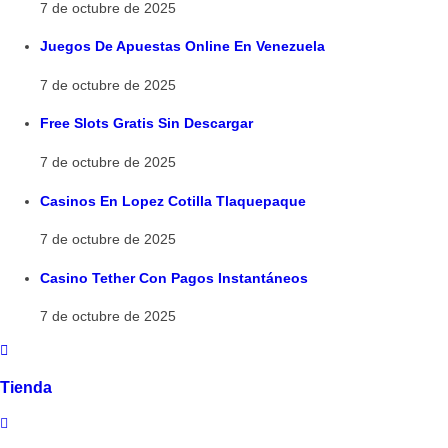
7 de octubre de 2025
Juegos De Apuestas Online En Venezuela
7 de octubre de 2025
Free Slots Gratis Sin Descargar
7 de octubre de 2025
Casinos En Lopez Cotilla Tlaquepaque
7 de octubre de 2025
Casino Tether Con Pagos Instantáneos
7 de octubre de 2025
Tienda