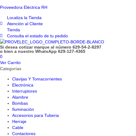
Proveedora Eléctrica RH
Localiza la Tienda
Atención al Cliente
Tienda
Consulta el estado de tu pedido
Menu
Si desea cotizar marque al número 629-54-2-8297
o bien a nuestro WhatsApp 629-127-4365
0
Ver Carrito
Categorías
Clavijas Y Tomacorrientes
Electrónica
Interruptores
Alambre
Bombas
Iluminación
Accesorios para Tuberia
Herraje
Cable
Contactores