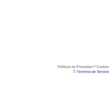
Políticas de Privacidad Y Cookies
Términos de Servicio