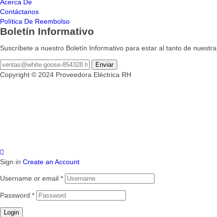
Acerca De
Contáctanos
Política De Reembolso
Boletín Informativo
Suscríbete a nuestro Boletín Informativo para estar al tanto de nuestr
Copyright © 2024 Proveedora Eléctrica RH
Sign in
Create an Account
Username or email
*
Password
*
Login