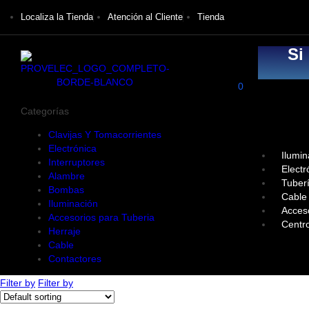
Localiza la Tienda
Atención al Cliente
Tienda
Si
0
Categorías
Clavijas Y Tomacorrientes
Electrónica
Ilumin
Interruptores
Electr
Alambre
Tuber
Bombas
Cable
Iluminación
Acces
Accesorios para Tuberia
Centr
Herraje
Cable
Contactores
Filter by
Filter by