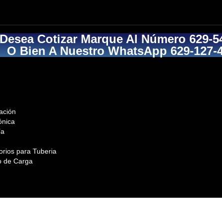
 Desea Cotizar Marque Al Número 629-5
O Bien A Nuestro WhatsApp 629-127-
ación
ónica
ía
orios para Tuberia
o de Carga