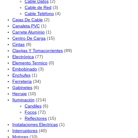
Cable Datos
(2)
Cable de Red
(3)
Cable Teléfono
(4)
Cajas De Cable
(2)
Canaleta PVC
(1)
Carrete Aluminio
(1)
Centro De Carga
(15)
Cintas
(8)
Clavijas Y Tomacorrientes
(89)
Electrónica
(77)
Elemento Termico
(0)
Embobinado
(3)
Enchufes
(1)
Ferreteria
(34)
Gabinetes
(6)
Herraje
(10)
Iluminación
(214)
Candiles
(6)
Focos
(72)
Reflectores
(15)
Instalaciones Electricas
(1)
Interruptores
(40)
Motores
(10)